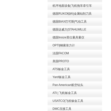
机坪地面设备|飞机拖车牵引车
德国RUKO锐科|金属钻削刀具
德国BIAX巴可斯|气动工具
德国达威力|STAHLWILLE
德国Insize英仕量具量仪
OPTI|钢索张力计
法国FACOM
美国PROTO
ATS钣金工具
Yard钣金工具
Pan American航空钻头
ATI | 飞机钣金工具
USATCO|飞机钣金工具
DMC压接工具