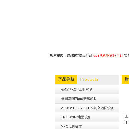
热词搜索：
3M航空航天产品
opti飞机钢索拉力计
实
Products
产品导航
热
金佰利KCP工业擦拭
德国马圈Pferd研磨耗材
AEROSPECIALTIES|航空地面设备
【上
TRONAIR|地面设备
【下
VPG飞机称重