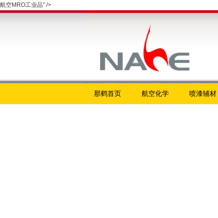
航空MRO工业品" />
那鹤首页
航空化学
喷漆辅材