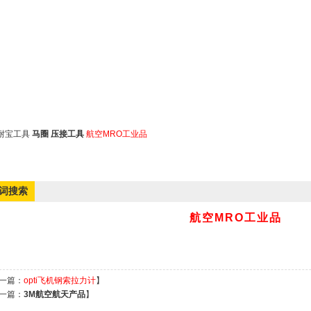
耐宝工具
马圈
压接工具
航空MRO工业品
词搜索
航空MRO工业品
一篇：
opti飞机钢索拉力计
】
一篇：
3M航空航天产品
】