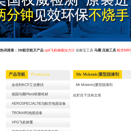
热词搜索：
3M航空航天产品
opti飞机钢索拉力计
实耐宝工具
马圈
压接工具
航空MR
Products
产品导航
Mr Mckenic|重型脱漆剂
金佰利KCP工业擦拭
Mr Mckenic|重型脱漆剂
德国马圈Pferd研磨耗材
此栏目下没有文章
AEROSPECIALTIES|航空地面设备
TRONAIR|地面设备
VPG飞机称重