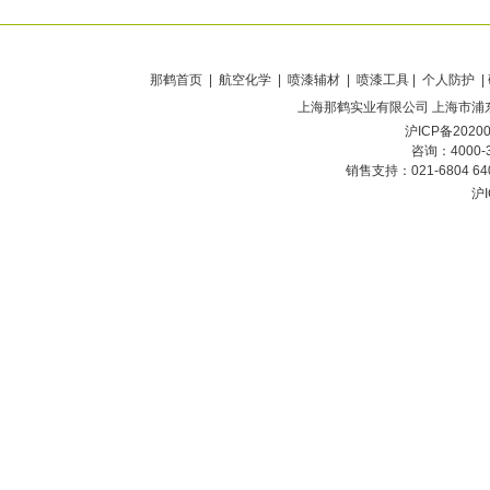
那鹤首页
| 航空化学 | 喷漆辅材 | 喷漆工具 | 个人防护 |
上海那鹤实业有限公司
上海市浦东
沪ICP备2020
咨询：4000-
销售支持：021-6804 6
沪I