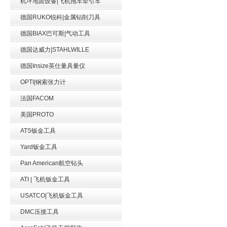
机坪地面设备|飞机拖车牵引车
德国RUKO锐科|金属钻削刀具
德国BIAX巴可斯|气动工具
德国达威力|STAHLWILLE
德国Insize英仕量具量仪
OPTI|钢索张力计
法国FACOM
美国PROTO
ATS钣金工具
Yard钣金工具
Pan American航空钻头
ATI | 飞机钣金工具
USATCO|飞机钣金工具
DMC压接工具