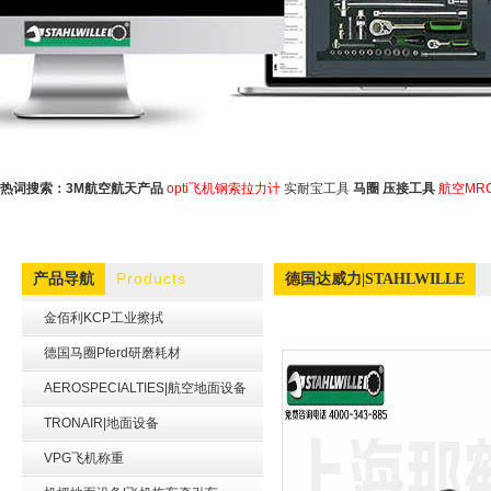
热词搜索：
3M航空航天产品
opti飞机钢索拉力计
实耐宝工具
马圈
压接工具
航空MR
Products
产品导航
德国达威力|STAHLWILLE
金佰利KCP工业擦拭
德国马圈Pferd研磨耗材
AEROSPECIALTIES|航空地面设备
TRONAIR|地面设备
VPG飞机称重