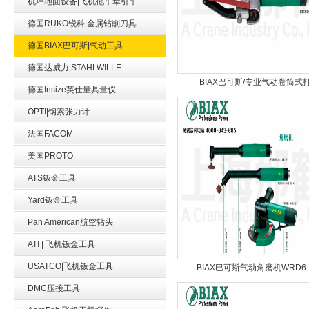
机坪地面设备|飞机拖车牵引车
德国RUKO锐科|金属钻削刀具
德国BIAX巴可斯|气动工具
德国达威力|STAHLWILLE
BIAX巴可斯/专业气动卷筒式
德国Insize英仕量具量仪
OPTI|钢索张力计
法国FACOM
美国PROTO
ATS钣金工具
Yard钣金工具
Pan American航空钻头
ATI | 飞机钣金工具
USATCO|飞机钣金工具
BIAX巴可斯气动角磨机WRD6-
DMC压接工具