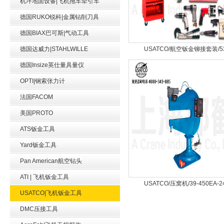
机坪地面设备|飞机拖车牵引车
德国RUKO锐科|金属钻削刀具
德国BIAX巴可斯|气动工具
德国达威力|STAHLWILLE
USATCO/航空钣金铆接套装/5
德国Insize英仕量具量仪
OPTI|钢索张力计
法国FACOM
美国PROTO
ATS钣金工具
Yard钣金工具
Pan American航空钻头
ATI | 飞机钣金工具
USATCO/压窝机/39-450EA-2
USATCO|飞机钣金工具
DMC压接工具