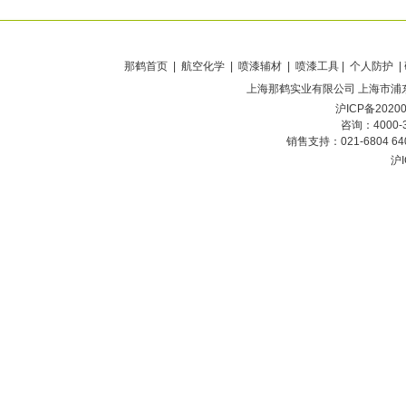
那鹤首页
| 航空化学 | 喷漆辅材 | 喷漆工具 | 个人防护 |
上海那鹤实业有限公司
上海市浦东
沪ICP备2020
咨询：4000-
销售支持：021-6804 6
沪I