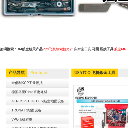
热词搜索：
3M航空航天产品
opti飞机钢索拉力计
实耐宝工具
马圈
压接工具
航空MR
Products
产品导航
USATCO|飞机钣金工具
金佰利KCP工业擦拭
德国马圈Pferd研磨耗材
AEROSPECIALTIES|航空地面设备
TRONAIR|地面设备
VPG飞机称重