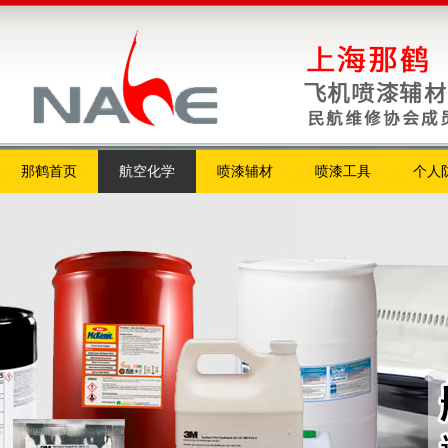
那鹤首页
航空化学
喷漆辅材
喷漆工具
个人