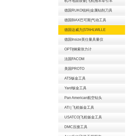
机坪地面设备|飞机拖车牵引车
德国RUKO锐科|金属钻削刀具
德国BIAX巴可斯|气动工具
德国达威力|STAHLWILLE
德国Insize英仕量具量仪
OPTI|钢索张力计
法国FACOM
美国PROTO
ATS钣金工具
Yard钣金工具
Pan American航空钻头
ATI | 飞机钣金工具
USATCO|飞机钣金工具
DMC压接工具