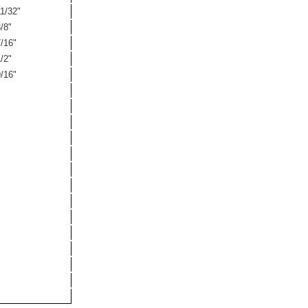
1/32"
/8"
/16"
/2"
/16"