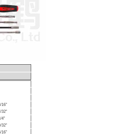
/16"
/32"
/4"
/32"
/16"