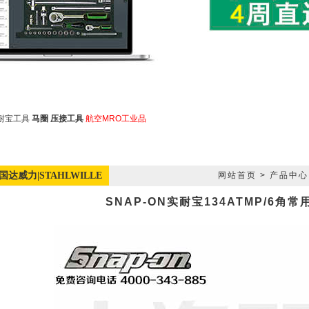
耐宝工具
马圈
压接工具
航空MRO工业品
国达威力|STAHLWILLE
网站首页
>
产品中心
SNAP-ON实耐宝134ATMP/6角