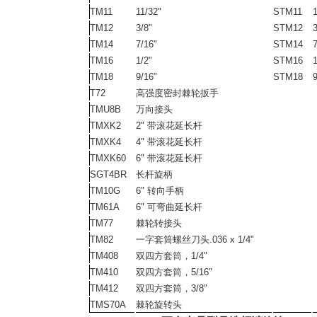
TM11
11/32"
STM11
1
TM12
3/8"
STM12
3
TM14
7/16"
STM14
7
TM16
1/2"
STM16
1
TM18
9/16"
STM18
9
T72
高强度密封棘轮扳手
TMU8B
万向接头
TMXK2
2" 带滚花延长杆
TMXK4
4" 带滚花延长杆
TMXK60
6" 带滚花延长杆
SGT4BR
长杆旋柄
TM10G
6" 转向手柄
TM61A
6" 可弯曲延长杆
TM77
棘轮转接头
TM82
一字套筒螺丝刀头.036 x 1/4"
TM408
双四方套筒，1/4"
TM410
双四方套筒，5/16"
TM412
双四方套筒，3/8"
TMS70A
棘轮旋转头