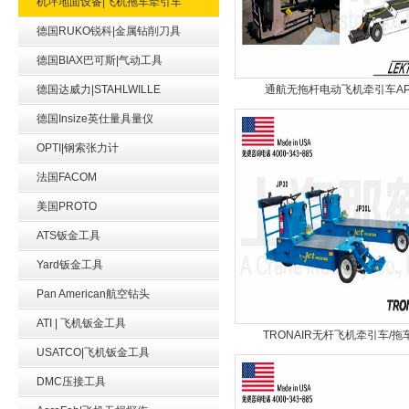
机坪地面设备|飞机拖车牵引车
德国RUKO锐科|金属钻削刀具
德国BIAX巴可斯|气动工具
德国达威力|STAHLWILLE
通航无拖杆电动飞机牵引车A
德国Insize英仕量具量仪
OPTI|钢索张力计
法国FACOM
美国PROTO
ATS钣金工具
Yard钣金工具
Pan American航空钻头
ATI | 飞机钣金工具
TRONAIR无杆飞机牵引车/拖
USATCO|飞机钣金工具
DMC压接工具