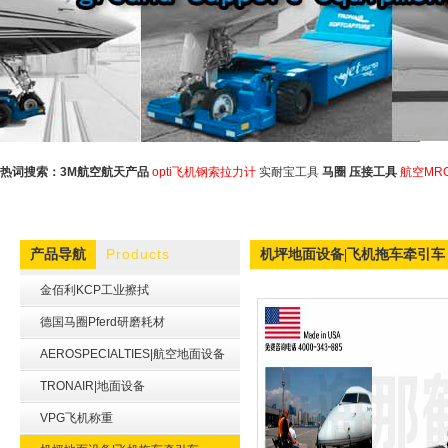
热词搜索：
3M航空航天产品
opti飞机钢索拉力计
实耐宝工具
马圈
压接工具
航空MR
Products
产品导航
机坪地面设备|飞机拖车牵引车
金佰利KCP工业擦拭
德国马圈Pferd研磨耗材
AEROSPECIALTIES|航空地面设备
TRONAIR|地面设备
VPG飞机称重