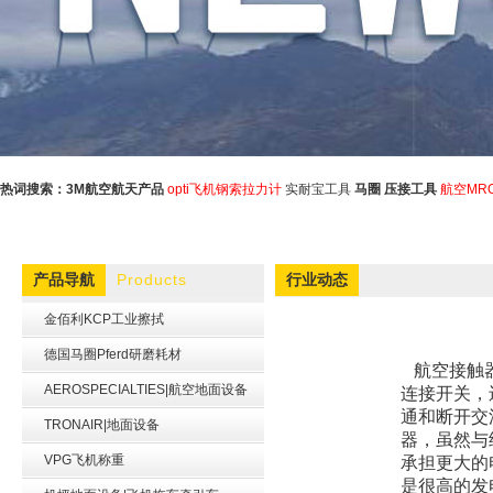
热词搜索：
3M航空航天产品
opti飞机钢索拉力计
实耐宝工具
马圈
压接工具
航空MR
Products
产品导航
行业动态
金佰利KCP工业擦拭
德国马圈Pferd研磨耗材
航空接触
AEROSPECIALTIES|航空地面设备
连接开关，
通和断开交
TRONAIR|地面设备
器，虽然与
VPG飞机称重
承担更大的
是很高的发