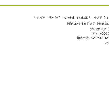
那鹤首页
| 航空化学 | 喷漆辅材 | 喷漆工具 | 个人防护 |
上海那鹤实业有限公司
上海市浦东
沪ICP备2020
咨询：4000-
销售支持：021-6804 6
沪I