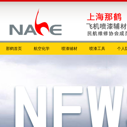
那鹤首页
航空化学
喷漆辅材
喷漆工具
个人