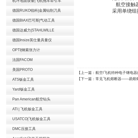
机坪地面设备|飞机拖车牵引车
航空接触
德国RUKO锐科|金属钻削刀具
采用单绕组
德国BIAX巴可斯|气动工具
德国达威力|STAHLWILLE
德国Insize英仕量具量仪
OPTI|钢索张力计
法国FACOM
美国PROTO
【上一篇：
航空/飞机特种电子继电器
【下一篇：
常见飞机熔断器——易熔
ATS钣金工具
Yard钣金工具
Pan American航空钻头
ATI | 飞机钣金工具
USATCO|飞机钣金工具
DMC压接工具