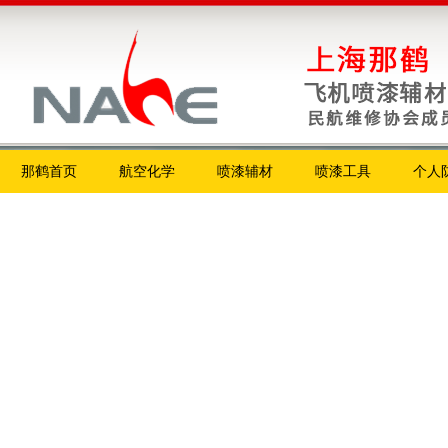
那鹤首页
航空化学
喷漆辅材
喷漆工具
个人