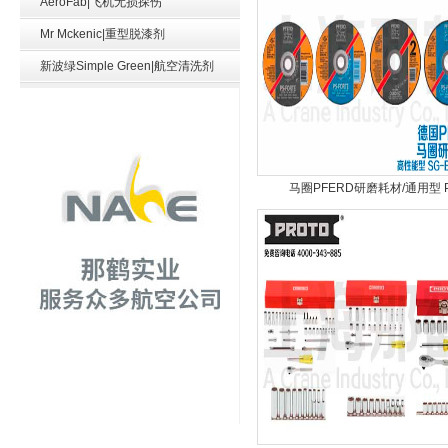
AeroFab|飞机无损探伤
Mr Mckenic|重型脱漆剂
新波绿Simple Green|航空清洗剂
马圈PFERD研磨耗材/通用型 