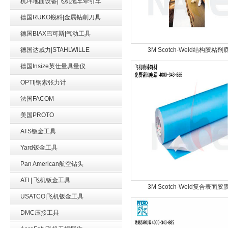
机坪地面设备|飞机拖车牵引车
德国RUKO锐科|金属钻削刀具
德国BIAX巴可斯|气动工具
德国达威力|STAHLWILLE
3M Scotch-Weld结构胶粘剂
德国Insize英仕量具量仪
OPTI|钢索张力计
法国FACOM
美国PROTO
ATS钣金工具
Yard钣金工具
Pan American航空钻头
ATI | 飞机钣金工具
3M Scotch-Weld复合表面胶
USATCO|飞机钣金工具
DMC压接工具