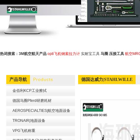
热词搜索：
3M航空航天产品
opti飞机钢索拉力计
实耐宝工具
马圈
压接工具
航空MR
Products
产品导航
德国达威力|STAHLWILLE
金佰利KCP工业擦拭
德国马圈Pferd研磨耗材
AEROSPECIALTIES|航空地面设备
TRONAIR|地面设备
VPG飞机称重