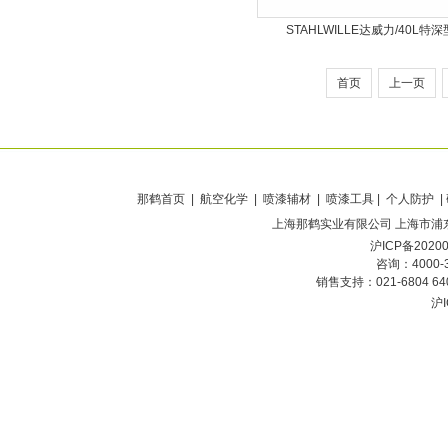
STAHLWILLE达威力/40L特深
首页
上一页
那鹤首页
| 航空化学 | 喷漆辅材 | 喷漆工具 | 个人防护 |
上海那鹤实业有限公司
上海市浦东
沪ICP备2020
咨询：4000-
销售支持：021-6804 6
沪I