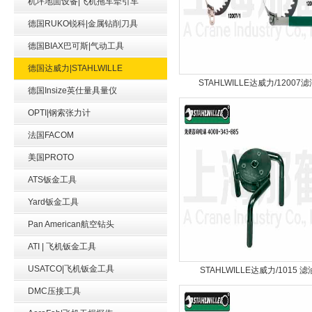
机坪地面设备|飞机拖车牵引车
德国RUKO锐科|金属钻削刀具
德国BIAX巴可斯|气动工具
德国达威力|STAHLWILLE
STAHLWILLE达威力/12007滤
德国Insize英仕量具量仪
OPTI|钢索张力计
法国FACOM
美国PROTO
ATS钣金工具
Yard钣金工具
Pan American航空钻头
ATI | 飞机钣金工具
USATCO|飞机钣金工具
STAHLWILLE达威力/1015 滤
DMC压接工具